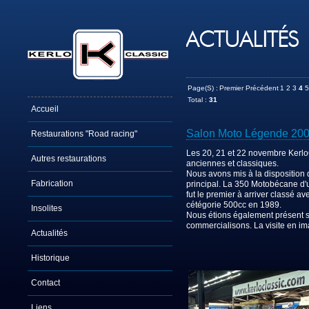
Page(s) :
Premier
Précédent
1
2
3
4
5
Total :
31
Accueil
Salon Moto Légende 20
Restaurations "Road racing"
Les 20, 21 et 22 novembre KerloC
Autres restaurations
anciennes et classiques.
Nous avons mis à la disposition 
Fabrication
principal. La 350 Motobécane d
fut le premier à arriver classé
cétégorie 500cc en 1989.
Insolites
Nous étions également présent su
commercialisons. La visite en im
Actualités
Historique
Contact
Liens