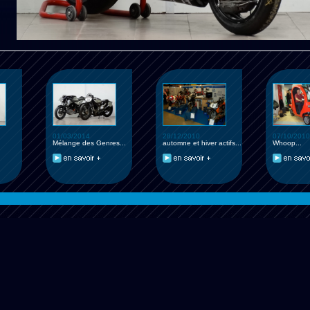
01/03/2014
28/12/2010
07/10/2010
Mélange des Genres...
automne et hiver actifs...
Whoop...